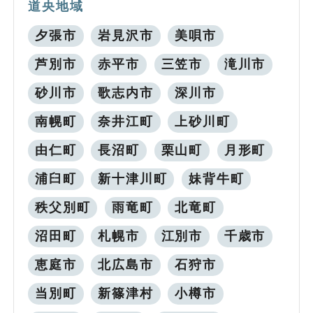
道央地域
夕張市
岩見沢市
美唄市
芦別市
赤平市
三笠市
滝川市
砂川市
歌志内市
深川市
南幌町
奈井江町
上砂川町
由仁町
長沼町
栗山町
月形町
浦臼町
新十津川町
妹背牛町
秩父別町
雨竜町
北竜町
沼田町
札幌市
江別市
千歳市
恵庭市
北広島市
石狩市
当別町
新篠津村
小樽市