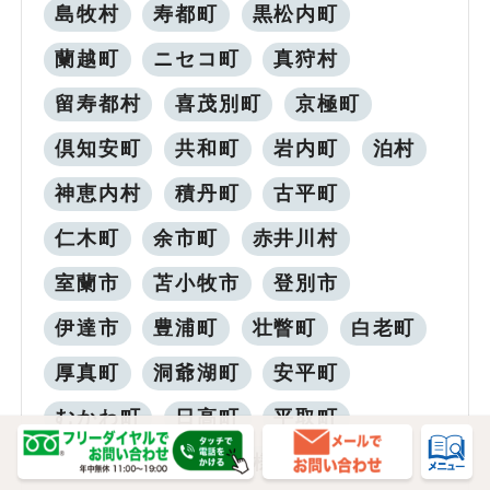
島牧村
寿都町
黒松内町
蘭越町
ニセコ町
真狩村
留寿都村
喜茂別町
京極町
倶知安町
共和町
岩内町
泊村
神恵内村
積丹町
古平町
仁木町
余市町
赤井川村
室蘭市
苫小牧市
登別市
伊達市
豊浦町
壮瞥町
白老町
厚真町
洞爺湖町
安平町
むかわ町
日高町
平取町
新冠町
浦河町
様似町