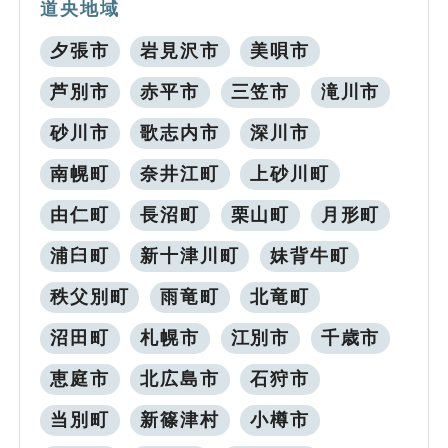
道央地域
夕張市
岩見沢市
美唄市
芦別市
赤平市
三笠市
滝川市
砂川市
歌志内市
深川市
南幌町
奈井江町
上砂川町
由仁町
長沼町
栗山町
月形町
浦臼町
新十津川町
妹背牛町
秩父別町
雨竜町
北竜町
沼田町
札幌市
江別市
千歳市
恵庭市
北広島市
石狩市
当別町
新篠津村
小樽市