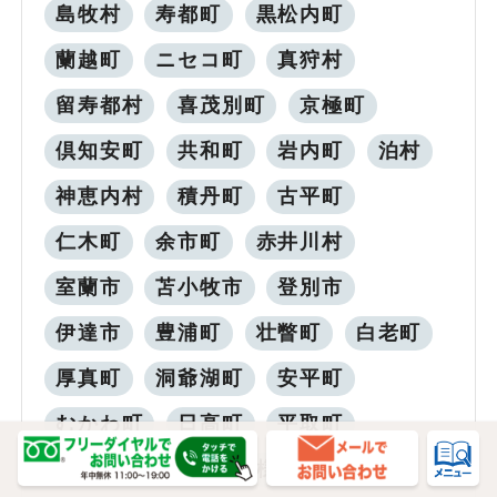
島牧村
寿都町
黒松内町
蘭越町
ニセコ町
真狩村
留寿都村
喜茂別町
京極町
倶知安町
共和町
岩内町
泊村
神恵内村
積丹町
古平町
仁木町
余市町
赤井川村
室蘭市
苫小牧市
登別市
伊達市
豊浦町
壮瞥町
白老町
厚真町
洞爺湖町
安平町
むかわ町
日高町
平取町
新冠町
浦河町
様似町