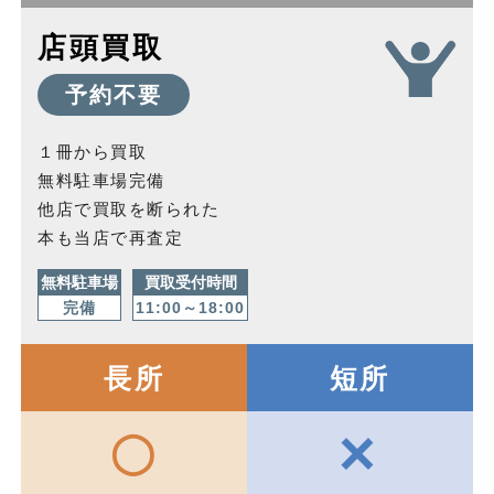
店頭買取
予約不要
１冊から買取
無料駐車場完備
他店で買取を断られた
本も当店で再査定
無料駐車場
買取受付時間
完備
11:00～18:00
長所
短所
×
◯