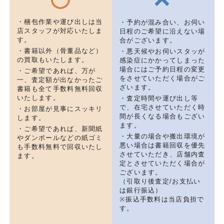
・梱包作業や運び出しは当
・予約が混み合い、お伺い
店スタッフが対応いたしま
日程のご希望に沿えない場
す。
合がございます。
・書籍以外（骨董品など）
・悪天候やお伺いスタッが
の買取もいたします。
感染症にかかってしまった
場合にはご予約日程の変更
・ご希望であれば、万が
をさせていただく場合がご
一、査定額が出なかったご
ざいます。
書籍も全て手数料無料回収
いたします。
・査定時間や運び出し等
で、在宅させていただく時
・お部屋が見事にスッキリ
間が長くなる場合もござい
します。
ます。
・ご希望であれば、新聞紙
・大量の場合や搬出環境が
やダンボールなどの紙ゴミ
悪い場合は書籍回収を優先
も手数料無料で回収いたし
させていただき、店舗内査
ます。
定とさせていただく場合が
ございます。
（引取り後査定/お支払い
は銀行振込）
※振込手数料は当店負担で
す。