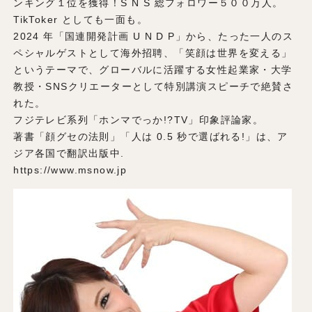
ンキング１位を獲得！S N S 総フォロワー５００万⼈。
TikToker としても⼀⾯も。
2024 年「国連開発計画 U N D P」から、たった⼀⼈のス
ペシャルゲストとして海外招聘、「笑顔は世界を変える」
というテーマで、グローバルに活躍する⼥性起業家・⼤学
教授・SNSクリエーターとして特別講演スピーチで絶賛さ
れた。
フジテレビ系列「ホンマでっか!?TV」印象評論家。
著書「顔グセの法則」「⼈は 0.5 秒で選ばれる!」は、ア
ジア各国で翻訳出版中.
https://www.msnow.jp