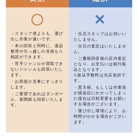
×
◯
・スタッフ便よりも、運び
・当店スタッフはお伺いい
出し作業が速いです。
たしません。
・本の回収と同時に、遺品
・当日の査定はいたしませ
整理や引っ越しの見積もり
ん。
相談ができます。
・ご書籍回収後の店内査定
・苦手ジャンルや買取でき
となり、お支払いは銀行振
ないジャンルも回収いたし
込となります。
ます。
※振込手数料は当店負担で
す。
・お部屋が見事にすっきり
します。
・悪天候、もしくは作業員
が感染症にかかってしまっ
・ご要望であればダンボー
た場合は日程変更をお願い
ル、新聞紙も回収いたしま
する場合がございます。
す。
・運び出し環境により、お
時間がかかる場合がござい
ます。