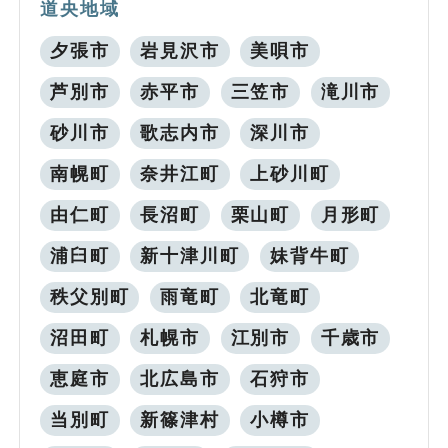
道央地域
夕張市
岩見沢市
美唄市
芦別市
赤平市
三笠市
滝川市
砂川市
歌志内市
深川市
南幌町
奈井江町
上砂川町
由仁町
長沼町
栗山町
月形町
浦臼町
新十津川町
妹背牛町
秩父別町
雨竜町
北竜町
沼田町
札幌市
江別市
千歳市
恵庭市
北広島市
石狩市
当別町
新篠津村
小樽市