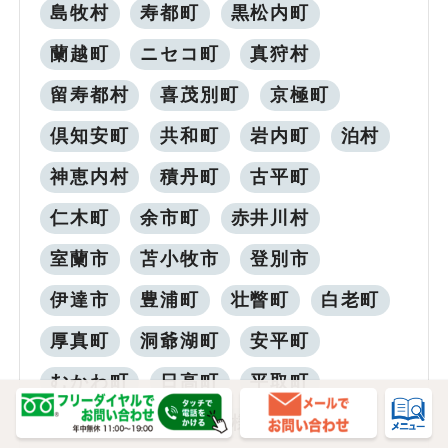
島牧村
寿都町
黒松内町
蘭越町
ニセコ町
真狩村
留寿都村
喜茂別町
京極町
倶知安町
共和町
岩内町
泊村
神恵内村
積丹町
古平町
仁木町
余市町
赤井川村
室蘭市
苫小牧市
登別市
伊達市
豊浦町
壮瞥町
白老町
厚真町
洞爺湖町
安平町
むかわ町
日高町
平取町
新冠町
浦河町
様似町