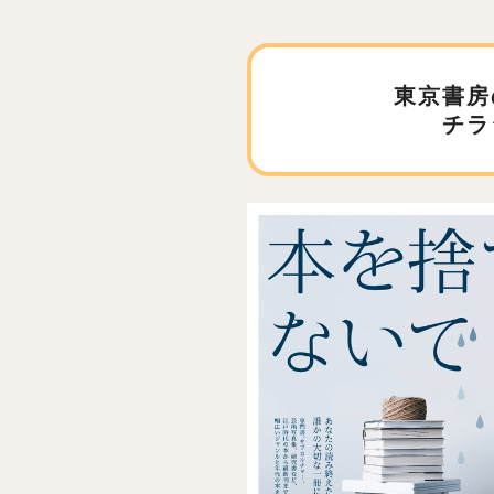
東京書房
チラ