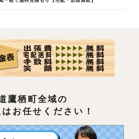
真一枚で無料見積もり【宅配・店頭買取】
道鷹栖町全域の
取はお任せください！