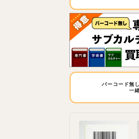
バーコード無
一