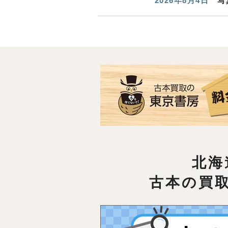
2026年8月4日
写
北海
古本の買