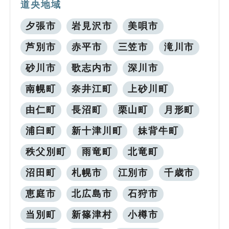
道央地域
夕張市
岩見沢市
美唄市
芦別市
赤平市
三笠市
滝川市
砂川市
歌志内市
深川市
南幌町
奈井江町
上砂川町
由仁町
長沼町
栗山町
月形町
浦臼町
新十津川町
妹背牛町
秩父別町
雨竜町
北竜町
沼田町
札幌市
江別市
千歳市
恵庭市
北広島市
石狩市
当別町
新篠津村
小樽市