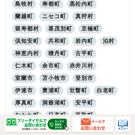
島牧村
寿都町
黒松内町
蘭越町
ニセコ町
真狩村
留寿都村
喜茂別町
京極町
倶知安町
共和町
岩内町
泊村
神恵内村
積丹町
古平町
仁木町
余市町
赤井川村
室蘭市
苫小牧市
登別市
伊達市
豊浦町
壮瞥町
白老町
厚真町
洞爺湖町
安平町
むかわ町
日高町
平取町
新冠町
浦河町
様似町