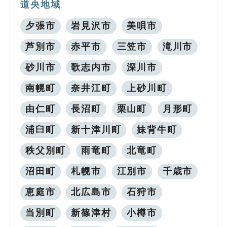
道央地域
夕張市
岩見沢市
美唄市
芦別市
赤平市
三笠市
滝川市
砂川市
歌志内市
深川市
南幌町
奈井江町
上砂川町
由仁町
長沼町
栗山町
月形町
浦臼町
新十津川町
妹背牛町
秩父別町
雨竜町
北竜町
沼田町
札幌市
江別市
千歳市
恵庭市
北広島市
石狩市
当別町
新篠津村
小樽市