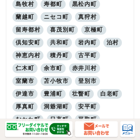
島牧村
寿都町
黒松内町
蘭越町
ニセコ町
真狩村
留寿都村
喜茂別町
京極町
倶知安町
共和町
岩内町
泊村
神恵内村
積丹町
古平町
仁木町
余市町
赤井川村
室蘭市
苫小牧市
登別市
伊達市
豊浦町
壮瞥町
白老町
厚真町
洞爺湖町
安平町
むかわ町
日高町
平取町
新冠町
浦河町
様似町