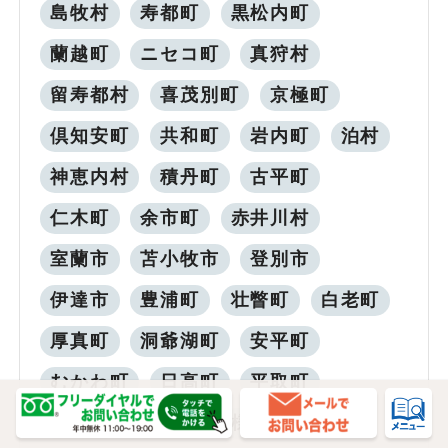
島牧村
寿都町
黒松内町
蘭越町
ニセコ町
真狩村
留寿都村
喜茂別町
京極町
倶知安町
共和町
岩内町
泊村
神恵内村
積丹町
古平町
仁木町
余市町
赤井川村
室蘭市
苫小牧市
登別市
伊達市
豊浦町
壮瞥町
白老町
厚真町
洞爺湖町
安平町
むかわ町
日高町
平取町
新冠町
浦河町
様似町