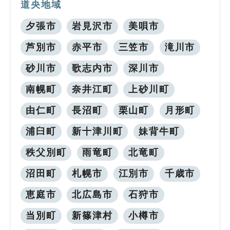
道央地域
夕張市
岩見沢市
美唄市
芦別市
赤平市
三笠市
滝川市
砂川市
歌志内市
深川市
南幌町
奈井江町
上砂川町
由仁町
長沼町
栗山町
月形町
浦臼町
新十津川町
妹背牛町
秩父別町
雨竜町
北竜町
沼田町
札幌市
江別市
千歳市
恵庭市
北広島市
石狩市
当別町
新篠津村
小樽市