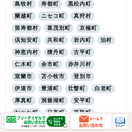
島牧村
寿都町
黒松内町
蘭越町
ニセコ町
真狩村
留寿都村
喜茂別町
京極町
倶知安町
共和町
岩内町
泊村
神恵内村
積丹町
古平町
仁木町
余市町
赤井川村
室蘭市
苫小牧市
登別市
伊達市
豊浦町
壮瞥町
白老町
厚真町
洞爺湖町
安平町
むかわ町
日高町
平取町
新冠町
浦河町
様似町