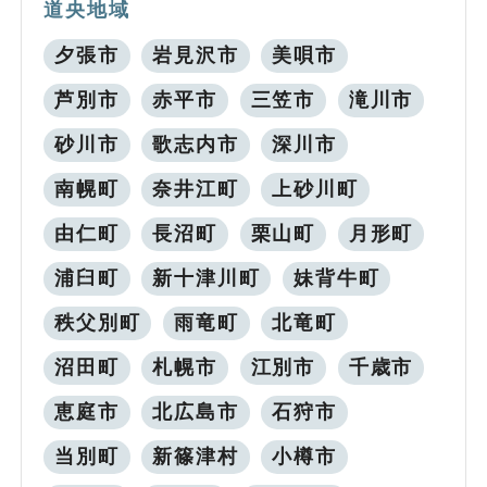
道央地域
夕張市
岩見沢市
美唄市
芦別市
赤平市
三笠市
滝川市
砂川市
歌志内市
深川市
南幌町
奈井江町
上砂川町
由仁町
長沼町
栗山町
月形町
浦臼町
新十津川町
妹背牛町
秩父別町
雨竜町
北竜町
沼田町
札幌市
江別市
千歳市
恵庭市
北広島市
石狩市
当別町
新篠津村
小樽市