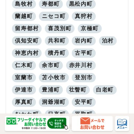
島牧村
寿都町
黒松内町
蘭越町
ニセコ町
真狩村
留寿都村
喜茂別町
京極町
倶知安町
共和町
岩内町
泊村
神恵内村
積丹町
古平町
仁木町
余市町
赤井川村
室蘭市
苫小牧市
登別市
伊達市
豊浦町
壮瞥町
白老町
厚真町
洞爺湖町
安平町
むかわ町
日高町
平取町
新冠町
浦河町
様似町