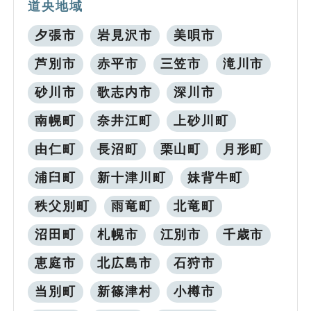
道央地域
夕張市
岩見沢市
美唄市
芦別市
赤平市
三笠市
滝川市
砂川市
歌志内市
深川市
南幌町
奈井江町
上砂川町
由仁町
長沼町
栗山町
月形町
浦臼町
新十津川町
妹背牛町
秩父別町
雨竜町
北竜町
沼田町
札幌市
江別市
千歳市
恵庭市
北広島市
石狩市
当別町
新篠津村
小樽市