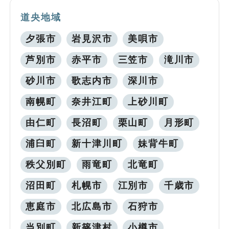
道央地域
夕張市
岩見沢市
美唄市
芦別市
赤平市
三笠市
滝川市
砂川市
歌志内市
深川市
南幌町
奈井江町
上砂川町
由仁町
長沼町
栗山町
月形町
浦臼町
新十津川町
妹背牛町
秩父別町
雨竜町
北竜町
沼田町
札幌市
江別市
千歳市
恵庭市
北広島市
石狩市
当別町
新篠津村
小樽市