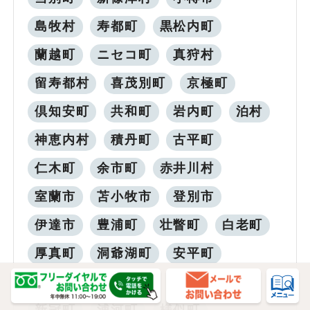
島牧村
寿都町
黒松内町
蘭越町
ニセコ町
真狩村
留寿都村
喜茂別町
京極町
倶知安町
共和町
岩内町
泊村
神恵内村
積丹町
古平町
仁木町
余市町
赤井川村
室蘭市
苫小牧市
登別市
伊達市
豊浦町
壮瞥町
白老町
厚真町
洞爺湖町
安平町
むかわ町
日高町
平取町