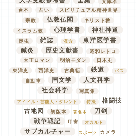
大学受験参考書
全集
文庫本
台本
占い
スピリチュアル精神世界
仏教仏閣
宗教
キリスト教
心理学書
神社神道
イスラム教
雑誌
東洋医学書
昆虫
漢方
鍼灸
歴史文献書
昭和レトロ
大正ロマン
明治モダン
日本史
鉄道
東洋史
西洋史
古典籍
バス
国文学
人文科学
自動車
社会科学
写真集
格闘技
アイドル・芸能人・タレント
特撮
古地図
刀剣
初版本
著名本
戦争戦記
甲冑
オカルト
サブカルチャー
カメラ
スポーツ