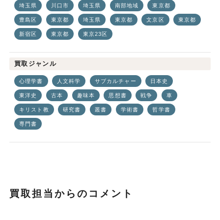
埼玉県
川口市
埼玉県
南部地域
東京都
豊島区
東京都
埼玉県
東京都
文京区
東京都
新宿区
東京都
東京23区
買取ジャンル
心理学書
人文科学
サブカルチャー
日本史
東洋史
古本
趣味本
思想書
戦争
車
キリスト教
研究書
叢書
学術書
哲学書
専門書
買取担当からのコメント