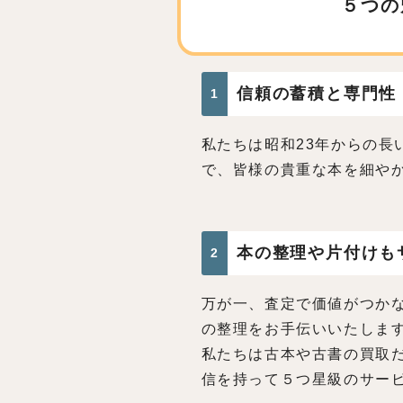
５つの
信頼の蓄積と専門性
1
私たちは昭和23年からの長
で、皆様の貴重な本を細や
本の整理や片付けも
2
万が一、査定で価値がつか
の整理をお手伝いいたしま
私たちは古本や古書の買取
信を持って５つ星級のサー