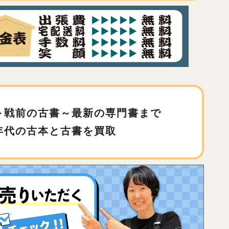
～戦前の古書～最新の専門書まで
年代の古本と古書を買取