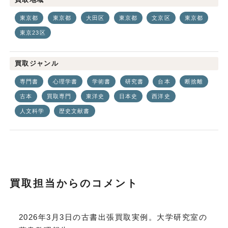
東京都
東京都
大田区
東京都
文京区
東京都
東京23区
買取ジャンル
専門書
心理学書
学術書
研究書
台本
断捨離
古本
買取専門
東洋史
日本史
西洋史
人文科学
歴史文献書
買取担当からのコメント
2026年3月3日の古書出張買取実例。大学研究室の