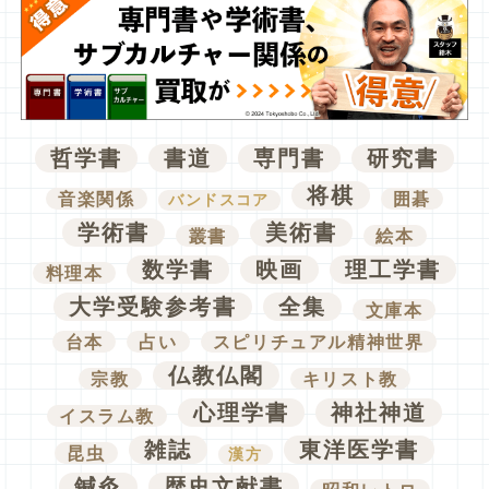
哲学書
書道
専門書
研究書
将棋
音楽関係
囲碁
バンドスコア
学術書
美術書
叢書
絵本
数学書
映画
理工学書
料理本
大学受験参考書
全集
文庫本
台本
占い
スピリチュアル精神世界
仏教仏閣
宗教
キリスト教
心理学書
神社神道
イスラム教
雑誌
東洋医学書
昆虫
漢方
鍼灸
歴史文献書