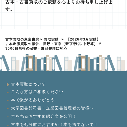
古本・古書買取のご依頼を心よりお待ち申し上げま
す。
古本買取の東京書房
>
買取実績
>
【2026年3月実績】
古本出張買取の報告。長野・東京（新宿/渋谷/中野等）で
3000冊規模の蔵書・遺品整理に対応
古本買取について
こんな方はご相談ください
本で繋がるありがとう
大学図書館司書・企業図書管理者の皆様へ
本を売るおすすめ紹介文を公開！
古本を処分前におすすめ！本を捨てないで！