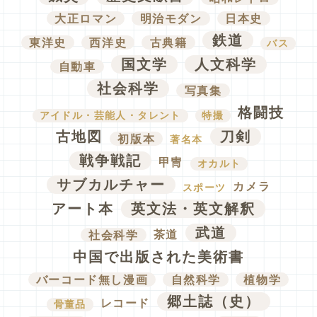
大正ロマン
明治モダン
日本史
鉄道
東洋史
西洋史
古典籍
バス
国文学
人文科学
自動車
社会科学
写真集
格闘技
アイドル・芸能人・タレント
特撮
古地図
刀剣
初版本
著名本
戦争戦記
甲冑
オカルト
サブカルチャー
カメラ
スポーツ
アート本
英文法・英文解釈
武道
社会科学
茶道
中国で出版された美術書
バーコード無し漫画
自然科学
植物学
郷土誌（史）
レコード
骨董品