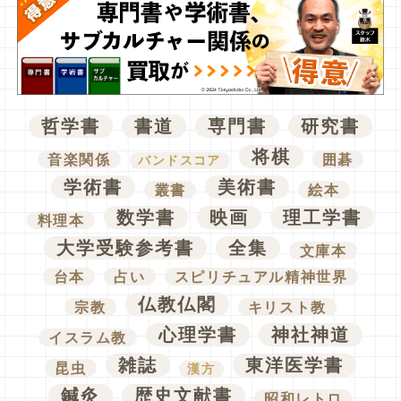
哲学書
書道
専門書
研究書
将棋
音楽関係
囲碁
バンドスコア
学術書
美術書
叢書
絵本
数学書
映画
理工学書
料理本
大学受験参考書
全集
文庫本
台本
占い
スピリチュアル精神世界
仏教仏閣
宗教
キリスト教
心理学書
神社神道
イスラム教
雑誌
東洋医学書
昆虫
漢方
鍼灸
歴史文献書
昭和レトロ