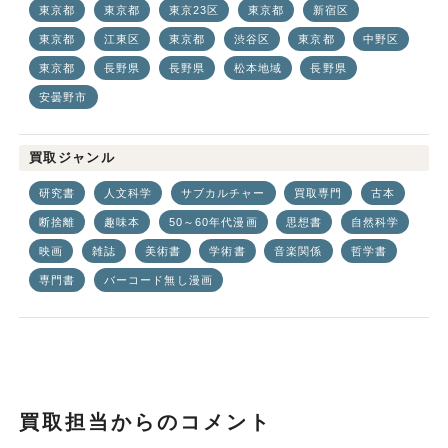
東京都
東京都
東京23区
東京都
新宿区
東京都
江東区
東京都
渋谷区
東京都
中野区
東京都
長野県
長野県
松本地域
長野県
安曇野市
買取ジャンル
研究書
人文科学
サブカルチャー
買取専門
古本
断捨離
趣味本
50～60年代漫画
思想書
自然科学
映画
雑誌
美術書
学術書
音楽関係
哲学書
専門書
バーコード無し漫画
買取担当からのコメント