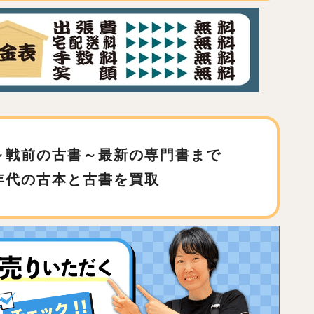
～戦前の古書～最新の専門書まで
年代の古本と古書を買取