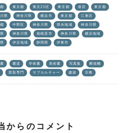
都
東京都
東京23区
東京都
港区
東京都
川県
神奈川県
横浜市
東京都
江東区
都
中野区
神奈川県
県央地域
神奈川県
県
神奈川県
相模原市
神奈川県
横浜地域
県
伊豆地域
静岡県
伊東市
書
書道
学術書
美術書
写真集
断捨離
買取専門
サブカルチャー
建築
宗教
当からのコメント