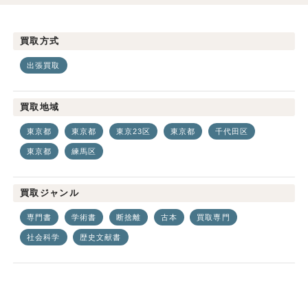
買取方式
出張買取
買取地域
東京都
東京都
東京23区
東京都
千代田区
東京都
練馬区
買取ジャンル
専門書
学術書
断捨離
古本
買取専門
社会科学
歴史文献書