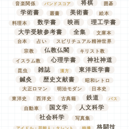
将棋
音楽関係
囲碁
バンドスコア
学術書
美術書
叢書
絵本
数学書
映画
理工学書
料理本
大学受験参考書
全集
文庫本
台本
占い
スピリチュアル精神世界
仏教仏閣
宗教
キリスト教
心理学書
神社神道
イスラム教
雑誌
東洋医学書
昆虫
漢方
鍼灸
歴史文献書
昭和レトロ
大正ロマン
明治モダン
日本史
鉄道
東洋史
西洋史
古典籍
バス
国文学
人文科学
自動車
社会科学
写真集
格闘技
アイドル・芸能人・タレント
特撮