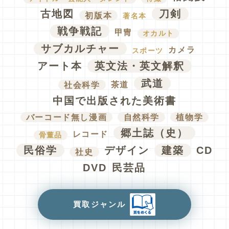
古地図
刀剣
初版本
著名本
戦争戦記
甲冑
オカルト
サブカルチャー
カメラ
スポーツ
アート本
英文法・英文解釈
武道
社会科学
茶道
中国で出版された美術書
バーコード無し漫画
自然科学
植物学
郷土誌（史）
レコード
骨董品
民俗学
デザイン
建築
CD
社史
DVD
民芸品
買取ジャンル