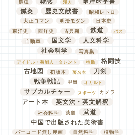
雑誌
東洋医学書
昆虫
漢方
鍼灸
歴史文献書
昭和レトロ
大正ロマン
明治モダン
日本史
鉄道
東洋史
西洋史
古典籍
バス
国文学
人文科学
自動車
社会科学
写真集
格闘技
アイドル・芸能人・タレント
特撮
古地図
刀剣
初版本
著名本
戦争戦記
甲冑
オカルト
サブカルチャー
カメラ
スポーツ
アート本
英文法・英文解釈
武道
社会科学
茶道
中国で出版された美術書
バーコード無し漫画
自然科学
植物学