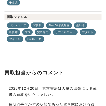
千葉県
買取ジャンル
バンドスコア
写真集
50～60年代漫画
趣味本
断捨離
古本
買取専門
サブカルチャー
アダルト
アイドル
昭和レトロ
買取担当からのコメント
2025年12月20日、東京書房は大量の出張による蔵
書の買取をいたしました。
長期間手付かずの状態であった空き家における遺