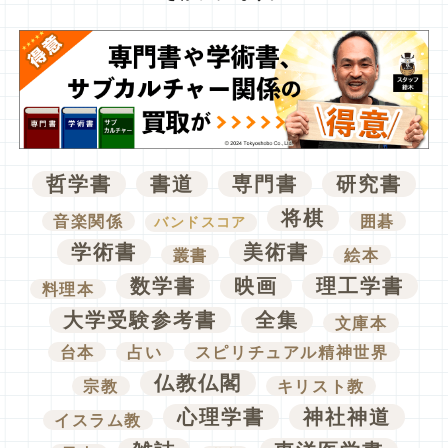
哲学書
書道
専門書
研究書
将棋
音楽関係
囲碁
バンドスコア
学術書
美術書
叢書
絵本
数学書
映画
理工学書
料理本
大学受験参考書
全集
文庫本
台本
占い
スピリチュアル精神世界
仏教仏閣
宗教
キリスト教
心理学書
神社神道
イスラム教