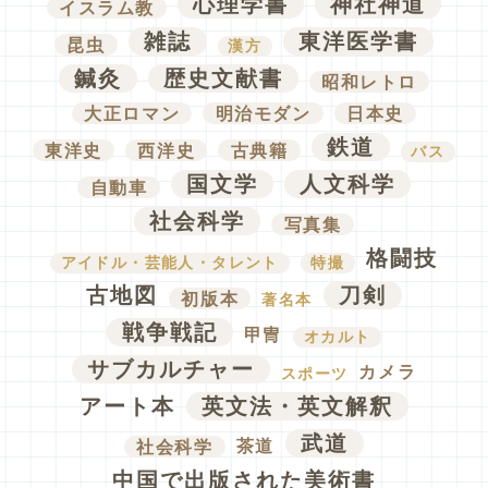
心理学書
神社神道
イスラム教
雑誌
東洋医学書
昆虫
漢方
鍼灸
歴史文献書
昭和レトロ
大正ロマン
明治モダン
日本史
鉄道
東洋史
西洋史
古典籍
バス
国文学
人文科学
自動車
社会科学
写真集
格闘技
アイドル・芸能人・タレント
特撮
古地図
刀剣
初版本
著名本
戦争戦記
甲冑
オカルト
サブカルチャー
カメラ
スポーツ
アート本
英文法・英文解釈
武道
社会科学
茶道
中国で出版された美術書