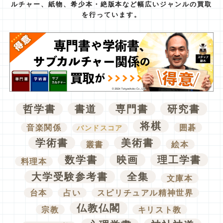
ルチャー、紙物、
希少本・絶版本など幅広いジャンルの買取
を行っています。
哲学書
書道
専門書
研究書
将棋
音楽関係
囲碁
バンドスコア
学術書
美術書
叢書
絵本
数学書
映画
理工学書
料理本
大学受験参考書
全集
文庫本
台本
占い
スピリチュアル精神世界
仏教仏閣
宗教
キリスト教