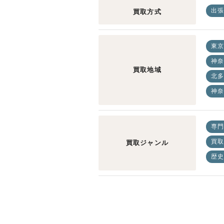
出張
買取方式
東京
神奈
買取地域
北多
神奈
専門
買取
買取ジャンル
歴史