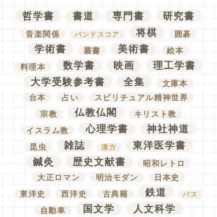
哲学書
書道
専門書
研究書
将棋
音楽関係
囲碁
バンドスコア
学術書
美術書
叢書
絵本
数学書
映画
理工学書
料理本
大学受験参考書
全集
文庫本
台本
占い
スピリチュアル精神世界
仏教仏閣
宗教
キリスト教
心理学書
神社神道
イスラム教
雑誌
東洋医学書
昆虫
漢方
鍼灸
歴史文献書
昭和レトロ
大正ロマン
明治モダン
日本史
鉄道
東洋史
西洋史
古典籍
バス
国文学
人文科学
自動車