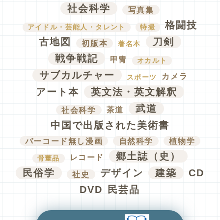
社会科学
写真集
格闘技
アイドル・芸能人・タレント
特撮
古地図
刀剣
初版本
著名本
戦争戦記
甲冑
オカルト
サブカルチャー
カメラ
スポーツ
アート本
英文法・英文解釈
武道
社会科学
茶道
中国で出版された美術書
バーコード無し漫画
自然科学
植物学
郷土誌（史）
レコード
骨董品
民俗学
デザイン
建築
CD
社史
DVD
民芸品