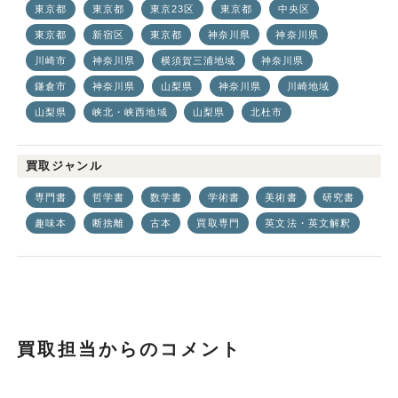
東京都
東京都
東京23区
東京都
中央区
東京都
新宿区
東京都
神奈川県
神奈川県
川崎市
神奈川県
横須賀三浦地域
神奈川県
鎌倉市
神奈川県
山梨県
神奈川県
川崎地域
山梨県
峡北・峡西地域
山梨県
北杜市
買取ジャンル
専門書
哲学書
数学書
学術書
美術書
研究書
趣味本
断捨離
古本
買取専門
英文法・英文解釈
買取担当からのコメント