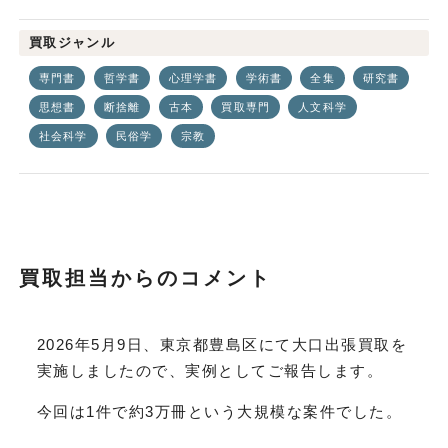
買取ジャンル
専門書
哲学書
心理学書
学術書
全集
研究書
思想書
断捨離
古本
買取専門
人文科学
社会科学
民俗学
宗教
買取担当からのコメント
2026年5月9日、東京都豊島区にて大口出張買取を
実施しましたので、実例としてご報告します。
今回は1件で約3万冊という大規模な案件でした。