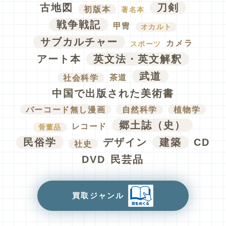
古地図
刀剣
初版本
著名本
戦争戦記
甲冑
オカルト
サブカルチャー
カメラ
スポーツ
アート本
英文法・英文解釈
武道
社会科学
茶道
中国で出版された美術書
バーコード無し漫画
自然科学
植物学
郷土誌（史）
レコード
骨董品
民俗学
デザイン
建築
CD
社史
DVD
民芸品
買取ジャンル