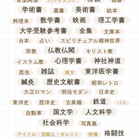
バンドスコア
学術書
美術書
叢書
絵本
数学書
映画
理工学書
料理本
大学受験参考書
全集
文庫本
台本
占い
スピリチュアル精神世界
仏教仏閣
宗教
キリスト教
心理学書
神社神道
イスラム教
雑誌
東洋医学書
昆虫
漢方
鍼灸
歴史文献書
昭和レトロ
大正ロマン
明治モダン
日本史
鉄道
東洋史
西洋史
古典籍
バス
国文学
人文科学
自動車
社会科学
写真集
格闘技
アイドル・芸能人・タレント
特撮