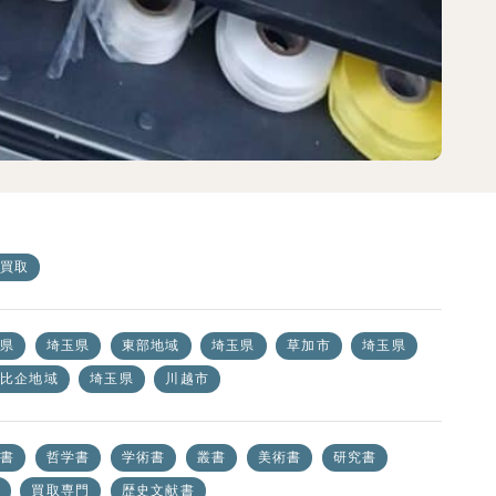
買取
県
埼玉県
東部地域
埼玉県
草加市
埼玉県
比企地域
埼玉県
川越市
書
哲学書
学術書
叢書
美術書
研究書
買取専門
歴史文献書