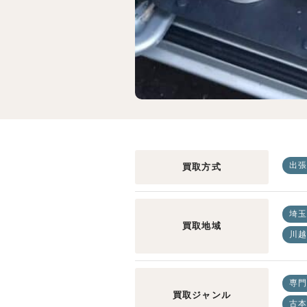
出張
買取方式
埼玉
買取地域
川越
専門
買取ジャンル
古本