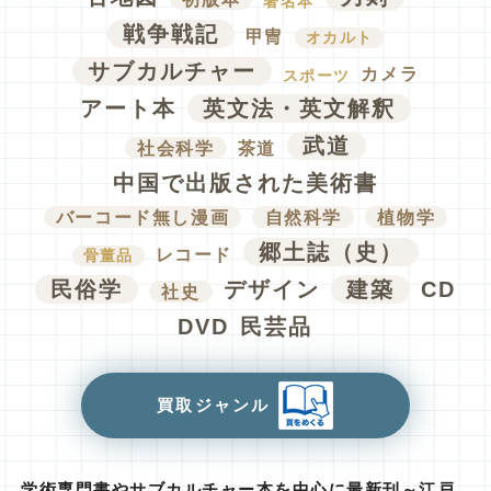
著名本
戦争戦記
甲冑
オカルト
サブカルチャー
カメラ
スポーツ
アート本
英文法・英文解釈
武道
社会科学
茶道
中国で出版された美術書
バーコード無し漫画
自然科学
植物学
郷土誌（史）
レコード
骨董品
民俗学
デザイン
建築
CD
社史
DVD
民芸品
買取ジャンル
学術専門書やサブカルチャー本を中心に最新刊～江戸