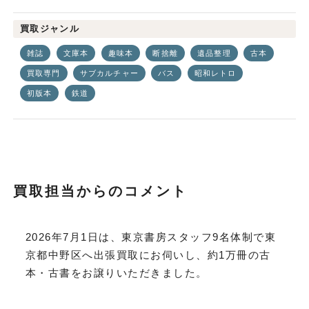
買取ジャンル
雑誌
文庫本
趣味本
断捨離
遺品整理
古本
買取専門
サブカルチャー
バス
昭和レトロ
初版本
鉄道
買取担当からのコメント
2026年7月1日は、東京書房スタッフ9名体制で東
京都中野区へ出張買取にお伺いし、約1万冊の古
本・古書をお譲りいただきました。