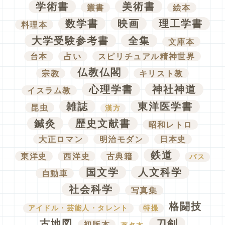
学術書
美術書
叢書
絵本
数学書
映画
理工学書
料理本
大学受験参考書
全集
文庫本
台本
占い
スピリチュアル精神世界
仏教仏閣
宗教
キリスト教
心理学書
神社神道
イスラム教
雑誌
東洋医学書
昆虫
漢方
鍼灸
歴史文献書
昭和レトロ
大正ロマン
明治モダン
日本史
鉄道
東洋史
西洋史
古典籍
バス
国文学
人文科学
自動車
社会科学
写真集
格闘技
アイドル・芸能人・タレント
特撮
古地図
刀剣
初版本