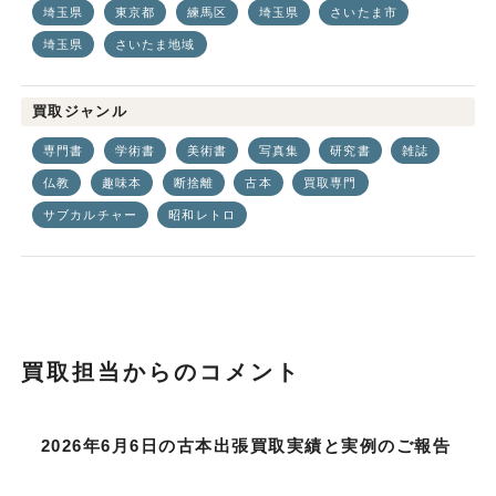
埼玉県
東京都
練馬区
埼玉県
さいたま市
埼玉県
さいたま地域
買取ジャンル
専門書
学術書
美術書
写真集
研究書
雑誌
仏教
趣味本
断捨離
古本
買取専門
サブカルチャー
昭和レトロ
買取担当からのコメント
2026年6月6日の古本出張買取実績と実例のご報告