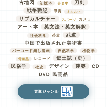
古地図
刀剣
初版本
著名本
戦争戦記
甲冑
オカルト
サブカルチャー
カメラ
スポーツ
アート本
英文法・英文解釈
武道
社会科学
茶道
中国で出版された美術書
バーコード無し漫画
自然科学
植物学
郷土誌（史）
レコード
骨董品
民俗学
デザイン
建築
CD
社史
DVD
民芸品
買取ジャンル