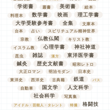
学術書
美術書
叢書
絵本
数学書
映画
理工学書
料理本
大学受験参考書
全集
文庫本
台本
占い
スピリチュアル精神世界
仏教仏閣
宗教
キリスト教
心理学書
神社神道
イスラム教
雑誌
東洋医学書
昆虫
漢方
鍼灸
歴史文献書
昭和レトロ
大正ロマン
明治モダン
日本史
鉄道
東洋史
西洋史
古典籍
バス
国文学
人文科学
自動車
社会科学
写真集
格闘技
アイドル・芸能人・タレント
特撮