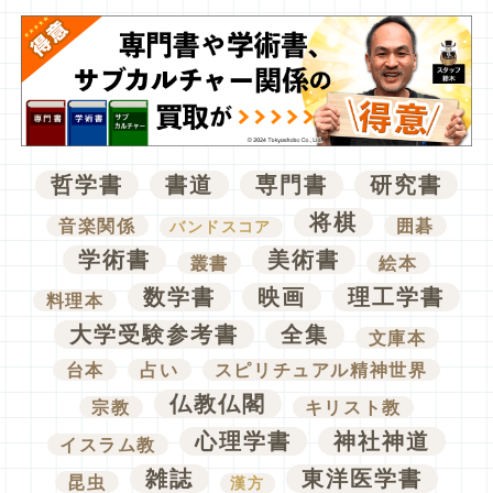
哲学書
書道
専門書
研究書
将棋
音楽関係
囲碁
バンドスコア
学術書
美術書
叢書
絵本
数学書
映画
理工学書
料理本
大学受験参考書
全集
文庫本
台本
占い
スピリチュアル精神世界
仏教仏閣
宗教
キリスト教
心理学書
神社神道
イスラム教
雑誌
東洋医学書
昆虫
漢方