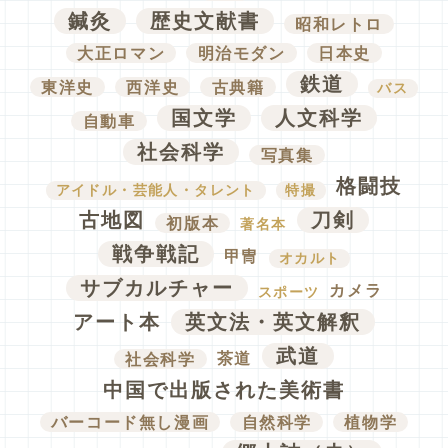
鍼灸
歴史文献書
昭和レトロ
大正ロマン
明治モダン
日本史
鉄道
東洋史
西洋史
古典籍
バス
国文学
人文科学
自動車
社会科学
写真集
格闘技
アイドル・芸能人・タレント
特撮
古地図
刀剣
初版本
著名本
戦争戦記
甲冑
オカルト
サブカルチャー
カメラ
スポーツ
アート本
英文法・英文解釈
武道
社会科学
茶道
中国で出版された美術書
バーコード無し漫画
自然科学
植物学