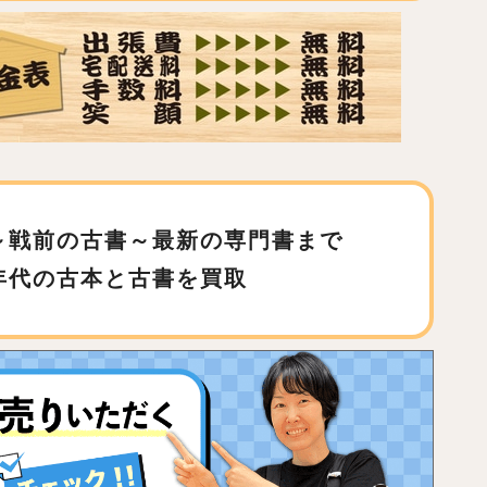
～戦前の古書～最新の専門書まで
年代の古本と古書を買取