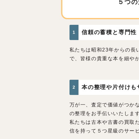
５つの
信頼の蓄積と専門性
1
私たちは昭和23年からの長
で、皆様の貴重な本を細や
本の整理や片付けも
2
万が一、査定で価値がつか
の整理をお手伝いいたしま
私たちは古本や古書の買取
信を持って５つ星級のサー