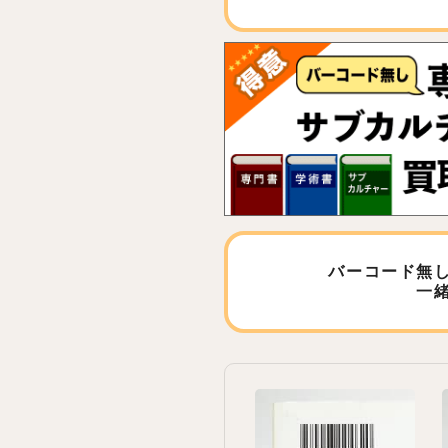
バーコード無
一