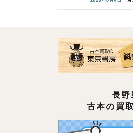
2026年8月4日
写
長野
古本の買