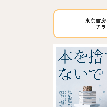
東京書房
チラ