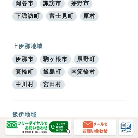
岡谷市
諏訪市
茅野市
下諏訪町
富士見町
原村
上伊那地域
伊那市
駒ヶ根市
辰野町
箕輪町
飯島町
南箕輪村
中川村
宮田村
飯伊地域
飯田市
松川町
高森町
阿南町