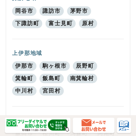
岡谷市
諏訪市
茅野市
下諏訪町
富士見町
原村
上伊那地域
伊那市
駒ヶ根市
辰野町
箕輪町
飯島町
南箕輪村
中川村
宮田村
飯伊地域
飯田市
松川町
高森町
阿南町