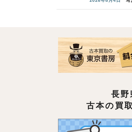
2026年8月4日
写
長野
古本の買