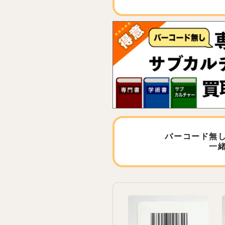
バーコード無
一