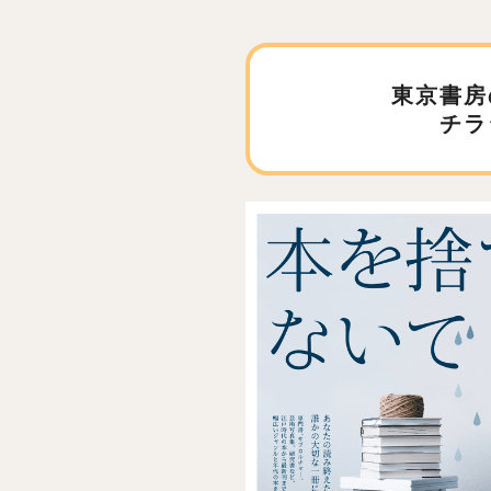
東京書房
チラ