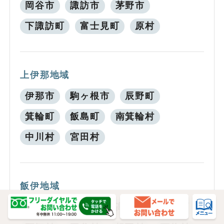
岡谷市
諏訪市
茅野市
下諏訪町
富士見町
原村
上伊那地域
伊那市
駒ヶ根市
辰野町
箕輪町
飯島町
南箕輪村
中川村
宮田村
飯伊地域
飯田市
松川町
高森町
阿南町