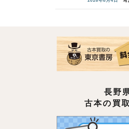
2026年8月4日
写
長野
古本の買