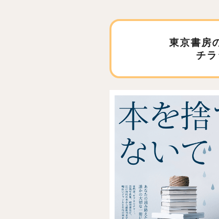
東京書房
チラ