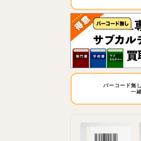
バーコード無
一