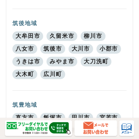
筑後地域
大牟田市
久留米市
柳川市
八女市
筑後市
大川市
小郡市
うきは市
みやま市
大刀洗町
大木町
広川町
筑豊地域
直方市
飯塚市
田川市
宮若市
嘉麻市
小竹町
鞍手町
桂川町