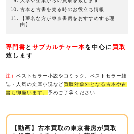
大学や企業からの買取を致します
古本と古書を売る時のお役立ち情報
【著名な方が東京書房をおすすめする理
由】
専門書
と
サブカルチャー本
を
中心に
買取
致します
注）
ベストセラー小説やコミック、ベストセラー雑
誌・人気の文庫小説など
買取対象外となる古本や古
書も御座います。
予めご了承ください
【動画】古本買取の東京書房が
買取