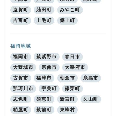
遠賀町
苅田町
みやこ町
吉富町
上毛町
築上町
福岡地域
福岡市
筑紫野市
春日市
大野城市
宗像市
太宰府市
古賀市
福津市
朝倉市
糸島市
那珂川市
宇美町
篠栗町
志免町
須恵町
新宮町
久山町
粕屋町
筑前町
東峰村