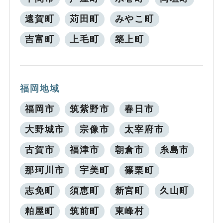
遠賀町
苅田町
みやこ町
吉富町
上毛町
築上町
福岡地域
福岡市
筑紫野市
春日市
大野城市
宗像市
太宰府市
古賀市
福津市
朝倉市
糸島市
那珂川市
宇美町
篠栗町
志免町
須恵町
新宮町
久山町
粕屋町
筑前町
東峰村