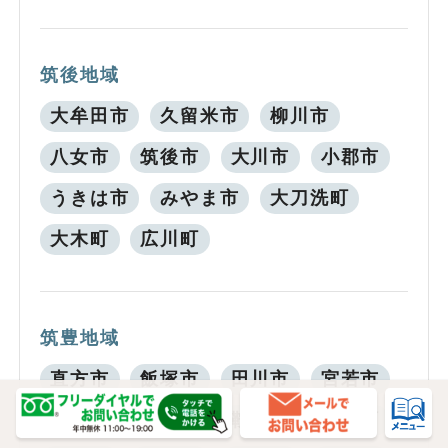
筑後地域
大牟田市
久留米市
柳川市
八女市
筑後市
大川市
小郡市
うきは市
みやま市
大刀洗町
大木町
広川町
筑豊地域
直方市
飯塚市
田川市
宮若市
嘉麻市
小竹町
鞍手町
桂川町