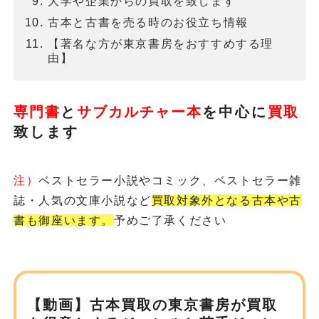
大学や企業からの買取を致します
古本と古書を売る時のお役立ち情報
【著名な方が東京書房をおすすめする理
由】
専門書
と
サブカルチャー本
を
中心に
買取
致します
注）
ベストセラー小説やコミック、ベストセラー雑
誌・人気の文庫小説など
買取対象外となる古本や古
書も御座います。
予めご了承ください
【動画】古本買取の東京書房が
買取