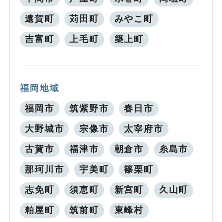
遠賀町
苅田町
みやこ町
吉富町
上毛町
築上町
福岡地域
福岡市
筑紫野市
春日市
大野城市
宗像市
太宰府市
古賀市
福津市
朝倉市
糸島市
那珂川市
宇美町
篠栗町
志免町
須恵町
新宮町
久山町
粕屋町
筑前町
東峰村