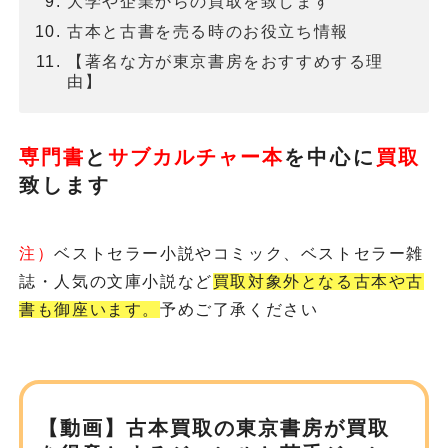
大学や企業からの買取を致します
古本と古書を売る時のお役立ち情報
【著名な方が東京書房をおすすめする理
由】
専門書
と
サブカルチャー本
を
中心に
買取
致します
注）
ベストセラー小説やコミック、ベストセラー雑
誌・人気の文庫小説など
買取対象外となる古本や古
書も御座います。
予めご了承ください
【動画】古本買取の東京書房が
買取