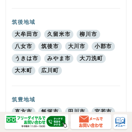
筑後地域
大牟田市
久留米市
柳川市
八女市
筑後市
大川市
小郡市
うきは市
みやま市
大刀洗町
大木町
広川町
筑豊地域
直方市
飯塚市
田川市
宮若市
嘉麻市
小竹町
鞍手町
桂川町