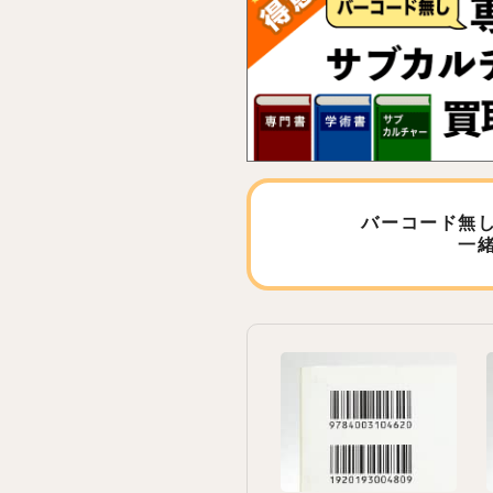
バーコード無
一