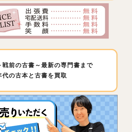
～戦前の古書～最新の専門書まで
年代の古本と古書を買取