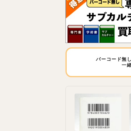
バーコード無
一