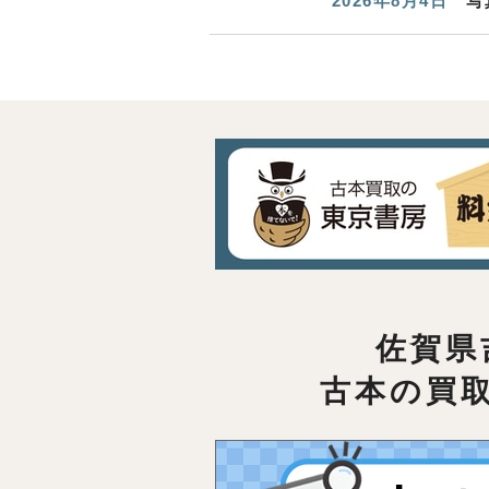
2026年8月4日
写
佐賀県
古本の買