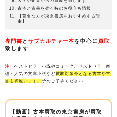
大学や企業からの買取を致します
古本と古書を売る時のお役立ち情報
【著名な方が東京書房をおすすめする理
由】
専門書
と
サブカルチャー本
を
中心に
買取
致します
注）
ベストセラー小説やコミック、ベストセラー雑
誌・人気の文庫小説など
買取対象外となる古本や古
書も御座います。
予めご了承ください
【動画】古本買取の東京書房が
買取