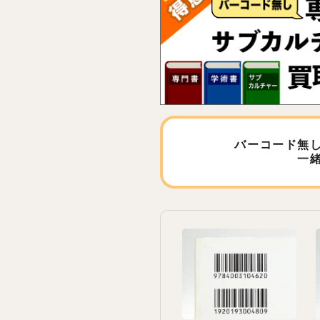
バーコード無
一