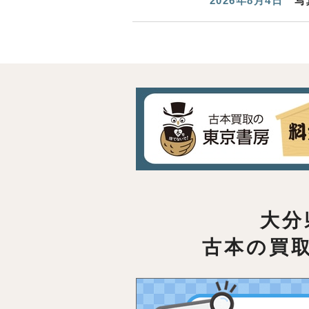
2026年8月4日
写
大分
古本の買