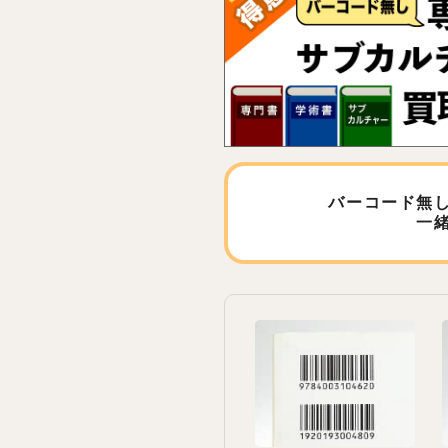
バーコード無
一