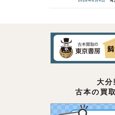
2026年8月4日
写
大分
古本の買