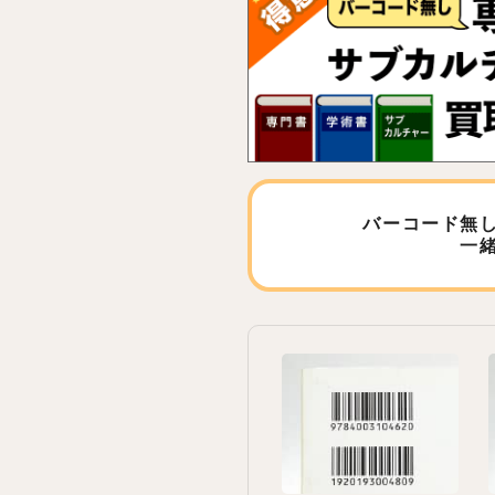
バーコード無
一