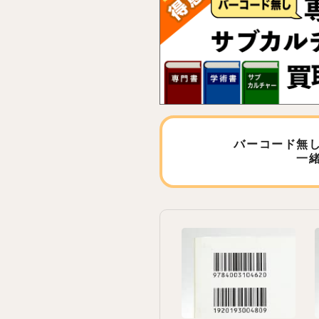
バーコード無
一