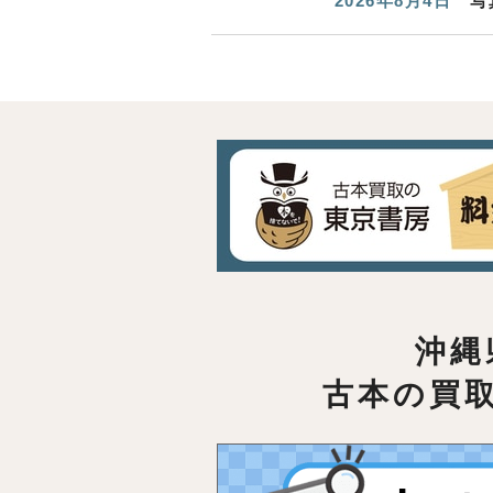
2026年8月4日
写
沖縄
古本の買