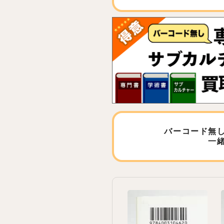
バーコード無
一