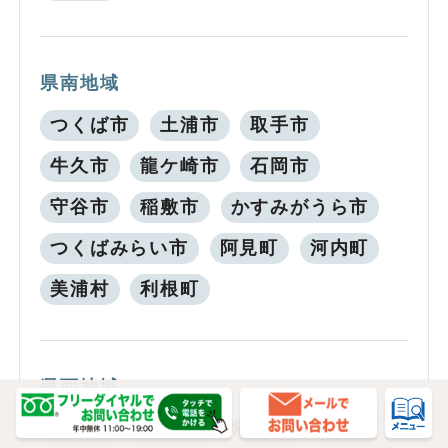
県南地域
つくば市
土浦市
取手市
牛久市
龍ケ崎市
石岡市
守谷市
稲敷市
かすみがうら市
つくばみらい市
阿見町
河内町
美浦村
利根町
県西地域
古河市
筑西市
常総市
坂東市