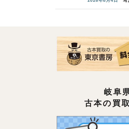
2026年8月4日
写
岐阜
古本の買