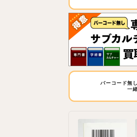
バーコード無
一