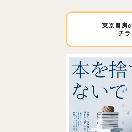
東京書房
チラ