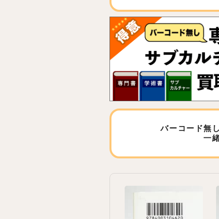
バーコード無
一