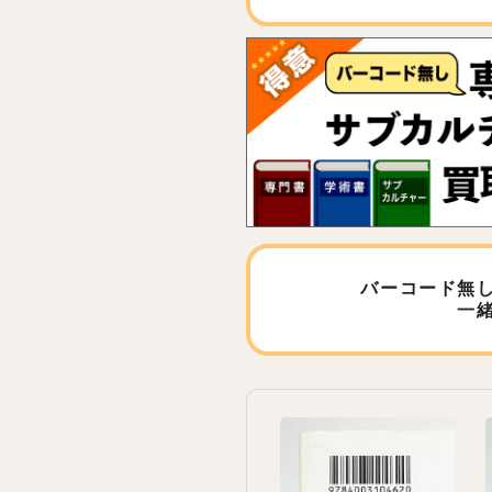
バーコード無
一