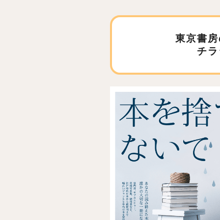
東京書房
チラ